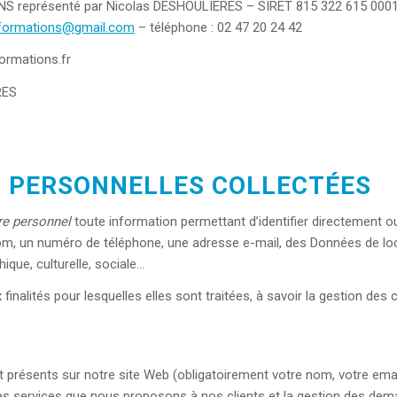
S représenté par Nicolas DESHOULIERES – SIRET 815 322 615 00015
.formations@gmail.com
– téléphone : 02 47 20 24 42
ormations.fr
RES
S PERSONNELLES COLLECTÉES
re personnel
toute information permettant d’identifier directement 
om, un numéro de téléphone, une adresse e-mail, des Données de locali
ique, culturelle, sociale…
nalités pour lesquelles elles sont traitées, à savoir la gestion des
t présents sur notre site Web (obligatoirement votre nom, votre email
 des services que nous proposons à nos clients et la gestion des de