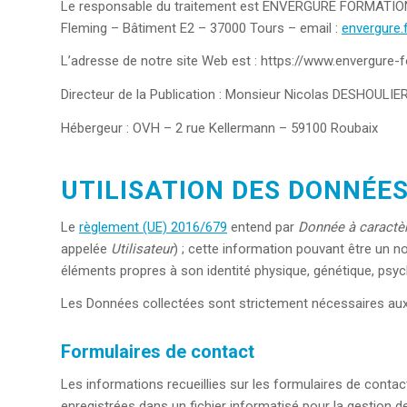
Le responsable du traitement est ENVERGURE FORMATION
Fleming – Bâtiment E2 – 37000 Tours – email :
envergure
L’adresse de notre site Web est : https://www.envergure-f
Directeur de la Publication : Monsieur Nicolas DESHOULIE
Hébergeur : OVH – 2 rue Kellermann – 59100 Roubaix
UTILISATION DES DONNÉE
Le
règlement (UE) 2016/679
entend par
Donnée à caractè
appelée
Utilisateur
) ; cette information pouvant être un n
éléments propres à son identité physique, génétique, psych
Les Données collectées sont strictement nécessaires aux fi
Formulaires de contact
Les informations recueillies sur les formulaires de contac
enregistrées dans un fichier informatisé pour la gestion