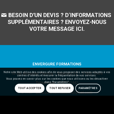
BESOIN D‘UN DEVIS ? D’INFORMATIONS
SUPPLÉMENTAIRES ? ENVOYEZ-NOUS
VOTRE MESSAGE ICI.
ENVERGURE FORMATIONS
Notre site Web utilise des cookies afin de vous proposer des services adaptés à vos
10 rue Alexander Fleming – Bâtiment E2 – 37000 Tours
centres d'intérêts et mesurer la fréquentation de nos services.
Vous pouvez en savoir plus sur les cookies que nous utilisons ou les désactiver
Téléphone
:
0247202442
dans "Paramètres".
TOUT ACCEPTER
TOUT REFUSER
PARAMÈTRES
E-mail
:
envergure.formations@gmail.com